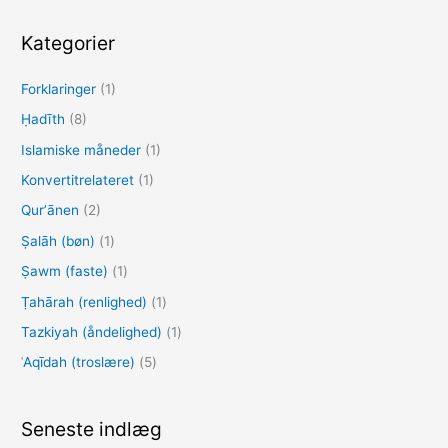
g
e
Kategorier
f
Forklaringer
(1)
t
e
Ḥadīth
(8)
r
Islamiske måneder
(1)
:
Konvertitrelateret
(1)
Qurʼānen
(2)
Ṣalāh (bøn)
(1)
Ṣawm (faste)
(1)
Ṭahārah (renlighed)
(1)
Tazkiyah (åndelighed)
(1)
ʿAqīdah (troslære)
(5)
Seneste indlæg