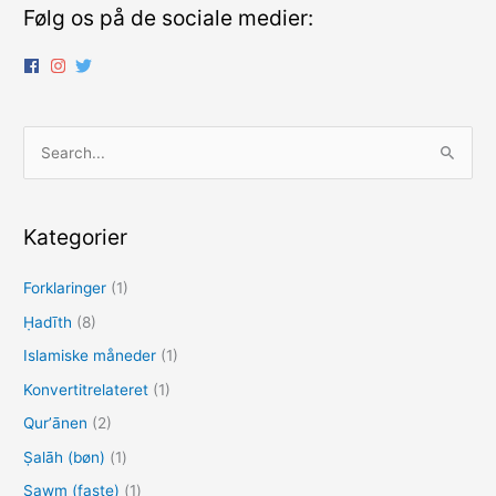
Følg os på de sociale medier:
S
ø
g
e
Kategorier
f
Forklaringer
(1)
t
e
Ḥadīth
(8)
r
Islamiske måneder
(1)
:
Konvertitrelateret
(1)
Qurʼānen
(2)
Ṣalāh (bøn)
(1)
Ṣawm (faste)
(1)