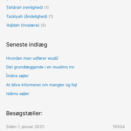
Ṭahārah (renlighed)
(1)
Tazkiyah (åndelighed)
(1)
ʿAqīdah (troslære)
(5)
Seneste indlæg
Hvordan man udfører wuḍūʼ
Det grundlæggende i en muslims tro
Īmāns søjler
At blive informeret om mangler og fejl
Islāms søjler
Besøgstæller:
Siden 1. januar 2021:
19304