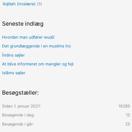
ʿAqīdah (troslære)
(5)
Seneste indlæg
Hvordan man udfører wuḍūʼ
Det grundlæggende i en muslims tro
Īmāns søjler
At blive informeret om mangler og fejl
Islāms søjler
Besøgstæller:
Siden 1. januar 2021:
19285
Besøgende i dag:
12
Besøgende i går:
25