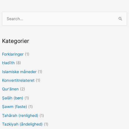
k
S
ø
g
e
Kategorier
f
Forklaringer
(1)
t
e
Ḥadīth
(8)
r
Islamiske måneder
(1)
:
Konvertitrelateret
(1)
Qurʼānen
(2)
Ṣalāh (bøn)
(1)
Ṣawm (faste)
(1)
Ṭahārah (renlighed)
(1)
Tazkiyah (åndelighed)
(1)