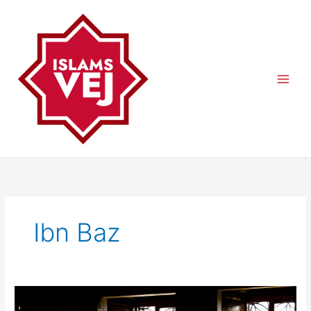
Gå
til
indholdet
Ibn Baz