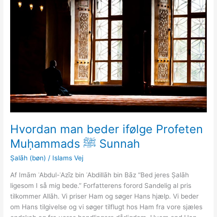
Hvordan man beder ifølge Profeten
Muḥammads ﷺ Sunnah
Ṣalāh (bøn)
/
Islams Vej
Af Imām ʿAbdul-ʿAzīz bin ʿAbdillāh bin Bāz “Bed jeres Ṣalāh
ligesom I så mig bede.” Forfatterens forord Sandelig al pris
tilkommer Allāh. Vi priser Ham og søger Hans hjælp. Vi beder
om Hans tilgivelse og vi søger tilflugt hos Ham fra vore sjæles