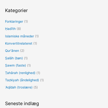
g
e
Kategorier
f
Forklaringer
(1)
t
e
Ḥadīth
(8)
r
Islamiske måneder
(1)
:
Konvertitrelateret
(1)
Qurʼānen
(2)
Ṣalāh (bøn)
(1)
Ṣawm (faste)
(1)
Ṭahārah (renlighed)
(1)
Tazkiyah (åndelighed)
(1)
ʿAqīdah (troslære)
(5)
Seneste indlæg