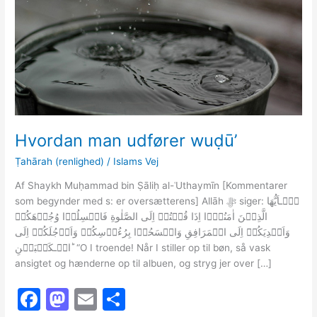
Hvordan man udfører wuḍūʼ
Ṭahārah (renlighed)
/
Islams Vej
Af Shaykh Muḥammad bin Ṣāliḥ al-ʿUthaymīn [Kommentarer
som begynder med s: er oversætterens] Allāh ﷻ siger: يٰۤـاَيُّهَا
الَّذِيۡنَ اٰمَنُوۡۤا اِذَا قُمۡتُمۡ اِلَى الصَّلٰوةِ فَاغۡسِلُوۡا وُجُوۡهَكُمۡ
وَاَيۡدِيَكُمۡ اِلَى الۡمَرَافِقِ وَامۡسَحُوۡا بِرُءُوۡسِكُمۡ وَاَرۡجُلَكُمۡ اِلَى
الۡـكَعۡبَيۡنِ​ ؕ “O I troende! Når I stiller op til bøn, så vask
ansigtet og hænderne op til albuen, og stryg jer over […]
F
M
E
S