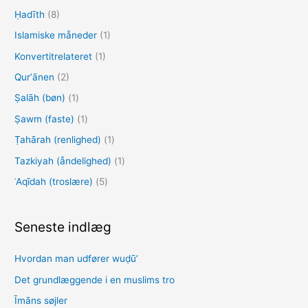
e
Ḥadīth
(8)
r
Islamiske måneder
(1)
:
Konvertitrelateret
(1)
Qurʼānen
(2)
Ṣalāh (bøn)
(1)
Ṣawm (faste)
(1)
Ṭahārah (renlighed)
(1)
Tazkiyah (åndelighed)
(1)
ʿAqīdah (troslære)
(5)
Seneste indlæg
Hvordan man udfører wuḍūʼ
Det grundlæggende i en muslims tro
Īmāns søjler