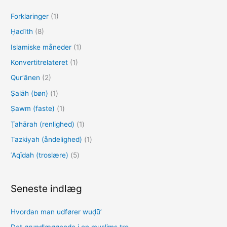
f
Forklaringer
(1)
t
e
Ḥadīth
(8)
r
Islamiske måneder
(1)
:
Konvertitrelateret
(1)
Qurʼānen
(2)
Ṣalāh (bøn)
(1)
Ṣawm (faste)
(1)
Ṭahārah (renlighed)
(1)
Tazkiyah (åndelighed)
(1)
ʿAqīdah (troslære)
(5)
Seneste indlæg
Hvordan man udfører wuḍūʼ