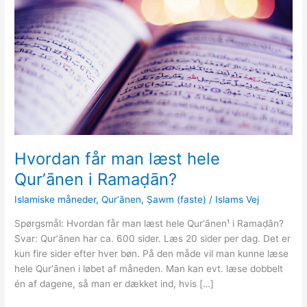
Hvordan får man læst hele
Qurʼānen i Ramaḍān?
Islamiske måneder
,
Qurʼānen
,
Ṣawm (faste)
/
Islams Vej
Spørgsmål: Hvordan får man læst hele Qurʼānen¹ i Ramaḍān?
Svar: Qurʼānen har ca. 600 sider. Læs 20 sider per dag. Det er
kun fire sider efter hver bøn. På den måde vil man kunne læse
hele Qurʼānen i løbet af måneden. Man kan evt. læse dobbelt
én af dagene, så man er dækket ind, hvis […]