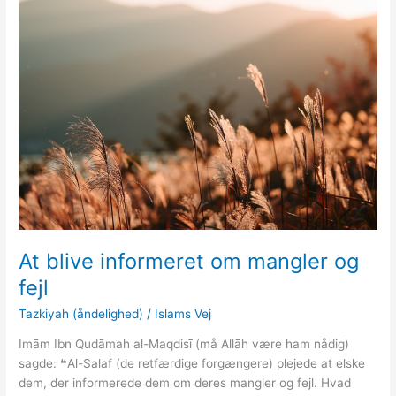
At blive informeret om mangler og
fejl
Tazkiyah (åndelighed)
/
Islams Vej
Imām Ibn Qudāmah al-Maqdisī (må Allāh være ham nådig)
sagde: ❝Al-Salaf (de retfærdige forgængere) plejede at elske
dem, der informerede dem om deres mangler og fejl. Hvad