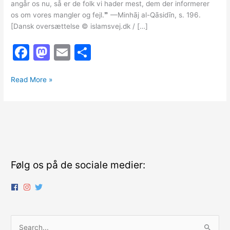
angår os nu, så er de folk vi hader mest, dem der informerer
os om vores mangler og fejl.❞ —Minhāj al-Qāsidīn, s. 196.
[Dansk oversættelse © islamsvej.dk / […]
F
M
E
S
a
a
m
h
At
c
st
ai
ar
Read More »
blive
e
o
l
e
informeret
b
d
om
mangler
o
o
og
o
n
fejl
k
Følg os på de sociale medier:
S