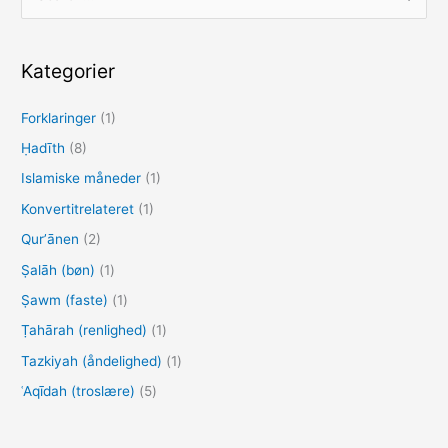
ø
g
e
Kategorier
f
Forklaringer
(1)
t
e
Ḥadīth
(8)
r
Islamiske måneder
(1)
:
Konvertitrelateret
(1)
Qurʼānen
(2)
Ṣalāh (bøn)
(1)
Ṣawm (faste)
(1)
Ṭahārah (renlighed)
(1)
Tazkiyah (åndelighed)
(1)
ʿAqīdah (troslære)
(5)