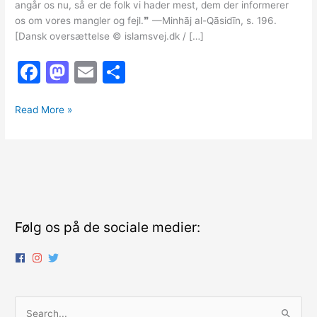
angår os nu, så er de folk vi hader mest, dem der informerer
os om vores mangler og fejl.❞ —Minhāj al-Qāsidīn, s. 196.
[Dansk oversættelse © islamsvej.dk / […]
F
M
E
S
a
a
m
h
At
c
st
ai
ar
Read More »
blive
e
o
l
e
informeret
b
d
om
mangler
o
o
og
o
n
fejl
k
Følg os på de sociale medier:
S