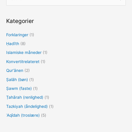
ø
g
e
Kategorier
f
Forklaringer
(1)
t
e
Ḥadīth
(8)
r
Islamiske måneder
(1)
:
Konvertitrelateret
(1)
Qurʼānen
(2)
Ṣalāh (bøn)
(1)
Ṣawm (faste)
(1)
Ṭahārah (renlighed)
(1)
Tazkiyah (åndelighed)
(1)
ʿAqīdah (troslære)
(5)