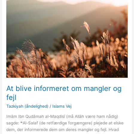
At blive informeret om mangler og
fejl
Tazkiyah (åndelighed)
/
Islams Vej
Imām Ibn Qudāmah al-Maqdisī (må Allāh være ham nådig)
sagde: ❝Al-Salaf (de retfærdige forgængere) plejede at elske
dem, der informerede dem om deres mangler og fejl. Hvad