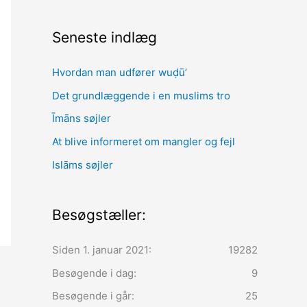
Seneste indlæg
Hvordan man udfører wuḍūʼ
Det grundlæggende i en muslims tro
Īmāns søjler
At blive informeret om mangler og fejl
Islāms søjler
Besøgstæller:
Siden 1. januar 2021:
19282
Besøgende i dag:
9
Besøgende i går:
25