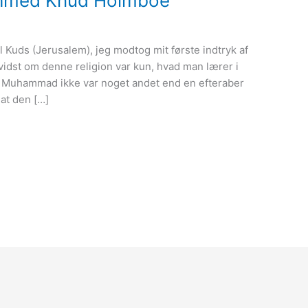
i Ahmed Knud Holmboe
 Kuds (Jerusalem), jeg modtog mit første indtryk af
idst om denne religion var kun, hvad man lærer i
t Muhammad ikke var noget andet end en efteraber
at den […]