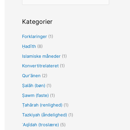
ø
g
e
Kategorier
f
Forklaringer
(1)
t
Ḥadīth
(8)
e
r
Islamiske måneder
(1)
:
Konvertitrelateret
(1)
Qurʼānen
(2)
Ṣalāh (bøn)
(1)
Ṣawm (faste)
(1)
Ṭahārah (renlighed)
(1)
Tazkiyah (åndelighed)
(1)
ʿAqīdah (troslære)
(5)