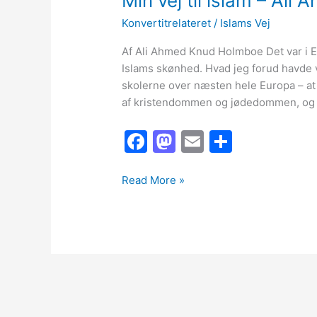
Min vej til islam – Al
Konvertitrelateret
/
Islams Vej
Af Ali Ahmed Knud Holmboe Det var i El
Islams skønhed. Hvad jeg forud havde v
skolerne over næsten hele Europa – a
af kristendommen og jødedommen, og 
F
M
E
S
a
a
m
h
c
st
ai
ar
Min
Read More »
vej
e
o
l
e
til
b
d
islam
o
o
–
Ali
o
n
Ahmed
k
Knud
Holmboe