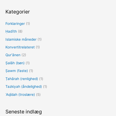
g
e
Kategorier
f
Forklaringer
(1)
t
e
Ḥadīth
(8)
r
Islamiske måneder
(1)
:
Konvertitrelateret
(1)
Qurʼānen
(2)
Ṣalāh (bøn)
(1)
Ṣawm (faste)
(1)
Ṭahārah (renlighed)
(1)
Tazkiyah (åndelighed)
(1)
ʿAqīdah (troslære)
(5)
Seneste indlæg