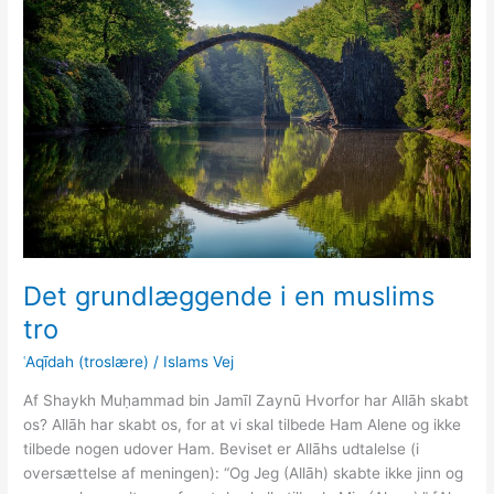
Det grundlæggende i en muslims
tro
ʿAqīdah (troslære)
/
Islams Vej
Af Shaykh Muḥammad bin Jamīl Zaynū Hvorfor har Allāh skabt
os? Allāh har skabt os, for at vi skal tilbede Ham Alene og ikke
tilbede nogen udover Ham. Beviset er Allāhs udtalelse (i
oversættelse af meningen): “Og Jeg (Allāh) skabte ikke jinn og