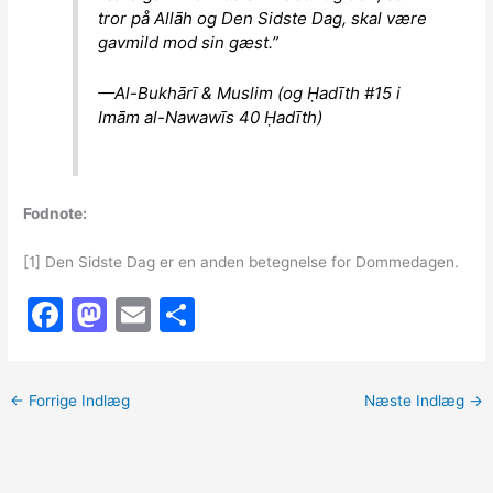
tror på Allāh og Den Sidste Dag, skal være
gavmild mod sin gæst.”
—Al-Bukhārī & Muslim (og Ḥadīth #15 i
Imām al-Nawawīs 40 Ḥadīth)
Fodnote:
[1] Den Sidste Dag er en anden betegnelse for Dommedagen.
F
M
E
S
a
a
m
h
c
st
ai
ar
←
Forrige Indlæg
Næste Indlæg
→
e
o
l
e
b
d
o
o