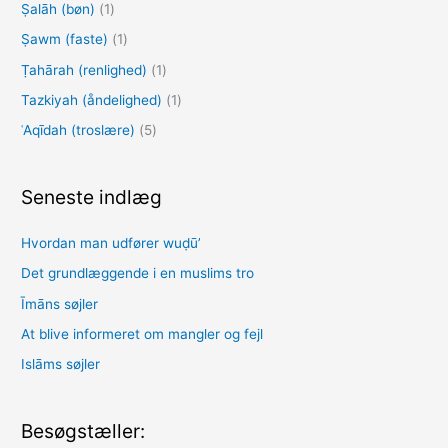
Ṣalāh (bøn)
(1)
Ṣawm (faste)
(1)
Ṭahārah (renlighed)
(1)
Tazkiyah (åndelighed)
(1)
ʿAqīdah (troslære)
(5)
Seneste indlæg
Hvordan man udfører wuḍūʼ
Det grundlæggende i en muslims tro
Īmāns søjler
At blive informeret om mangler og fejl
Islāms søjler
Besøgstæller: