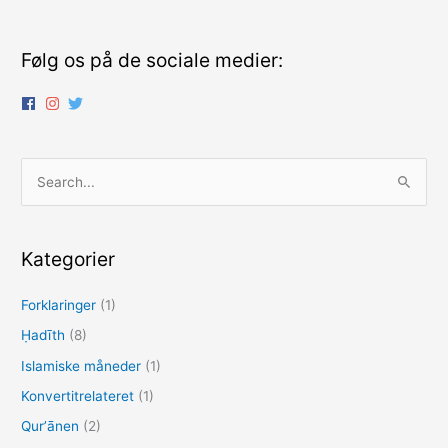
o
n
k
Følg os på de sociale medier:
S
ø
g
e
Kategorier
f
Forklaringer
(1)
t
e
Ḥadīth
(8)
r
Islamiske måneder
(1)
:
Konvertitrelateret
(1)
Qurʼānen
(2)