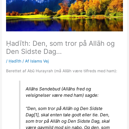
Ḥadīth: Den, som tror på Allāh og
Den Sidste Dag…
/
Ḥadīth
/ Af
Islams Vej
Berettet af Abū Hurayrah (må Allāh være tilfreds med ham):
Allāhs Sendebud (Allāhs fred og
velsignelser være med ham) sagde:
“Den, som tror på Allāh og Den Sidste
Dag[1], skal enten tale godt eller tie. Den,
som tror på Allāh og Den Sidste Dag, skal
være gavmild mod sin nabo. Og den, som